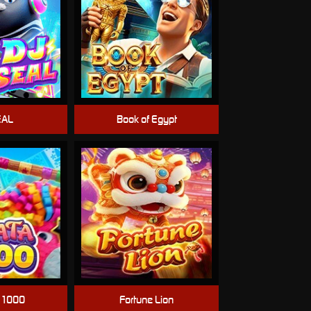
EAL
Book of Egypt
 1000
Fortune Lion