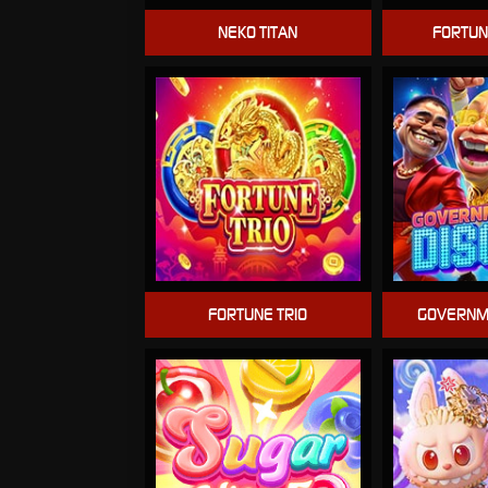
NEKO TITAN
FORTUN
FORTUNE TRIO
GOVERNME