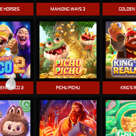
E HORSES
MAHJONG WAYS 3
GOLDEN 
NT DISCO 2
PICHU PICHU
KING'S