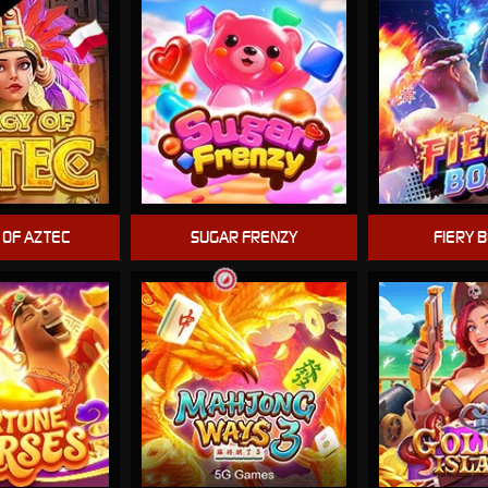
 OF AZTEC
SUGAR FRENZY
FIERY 