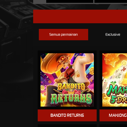
Semua permainan
Exclusive
BANDITO RETURNS
MAHJONG