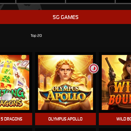
5G GAMES
Top 20
 5 DRAGONS
OLYMPUS APOLLO
WILD B