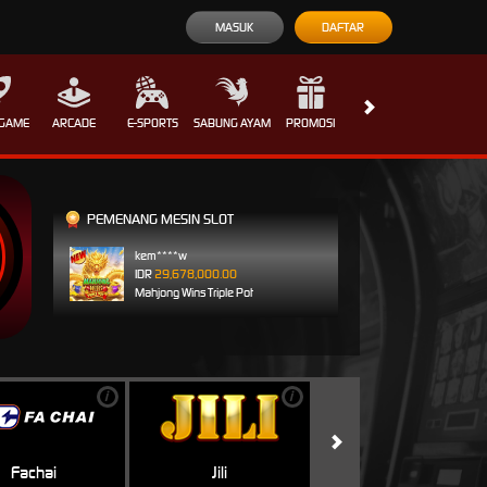
MASUK
DAFTAR
 GAME
ARCADE
E-SPORTS
SABUNG AYAM
PROMOSI
PEMENANG MESIN SLOT
kem****w
IDR
29,678,000.00
Mahjong Wins Triple Pot
kem****w
IDR
27,376,000.00
Mahjong Wins Triple Pot
i
i
i
kem****w
IDR
13,430,000.00
No Limit City
Mahjong Wins Triple Pot
Fachai
Jili
bradut****7