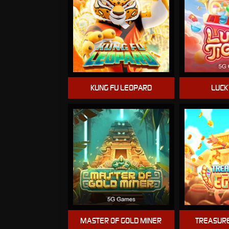
KUNG FU LEOPARD
LUCK
MASTER OF GOLD MINER
TREASURE