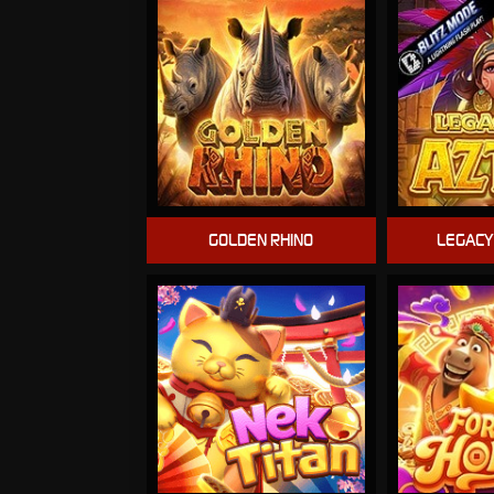
GOLDEN RHINO
LEGACY