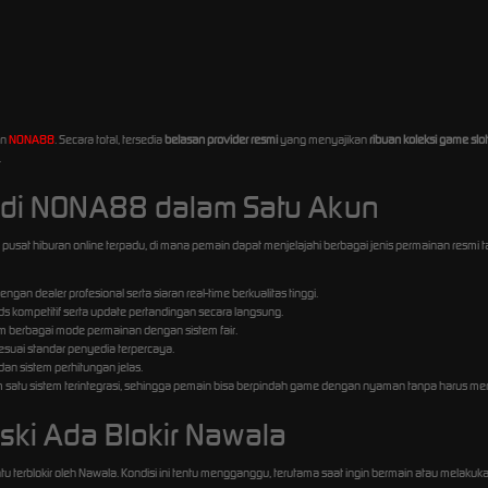
an
NONA88
. Secara total, tersedia
belasan provider resmi
yang menyajikan
ribuan koleksi game slot
.
 di NONA88 dalam Satu Akun
 pusat hiburan online terpadu, di mana pemain dapat menjelajahi berbagai jenis permainan resmi
gan dealer profesional serta siaran real-time berkualitas tinggi.
 kompetitif serta update pertandingan secara langsung.
m berbagai mode permainan dengan sistem fair.
esuai standar penyedia terpercaya.
n sistem perhitungan jelas.
lam satu sistem terintegrasi, sehingga pemain bisa berpindah game dengan nyaman tanpa harus me
ski Ada Blokir Nawala
u terblokir oleh Nawala. Kondisi ini tentu mengganggu, terutama saat ingin bermain atau melakuka