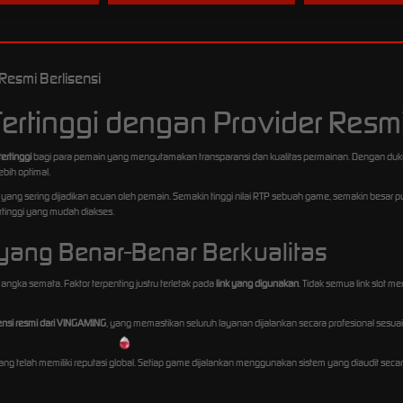
Resmi Berlisensi
ertinggi dengan Provider Resmi
tertinggi
bagi para pemain yang mengutamakan transparansi dan kualitas permainan. Dengan duk
bih optimal.
ing yang sering dijadikan acuan oleh pemain. Semakin tinggi nilai RTP sebuah game, semakin besar
tinggi yang mudah diakses.
i yang Benar-Benar Berkualitas
ngka semata. Faktor terpenting justru terletak pada
link yang digunakan
. Tidak semua link slot 
sensi resmi dari VINGAMING
, yang memastikan seluruh layanan dijalankan secara profesional sesuai st
ng telah memiliki reputasi global. Setiap game dijalankan menggunakan sistem yang diaudit secar