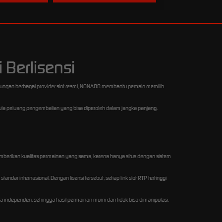
 Berlisensi
ungan berbagai provider slot resmi, NONA88 membantu pemain memilih
 pula peluang pengembalian yang bisa diperoleh dalam jangka panjang.
memberikan kualitas permainan yang sama, karena hanya situs dengan sistem
andar internasional. Dengan lisensi tersebut, setiap link slot RTP tertinggi
a independen, sehingga hasil permainan murni dan tidak bisa dimanipulasi.