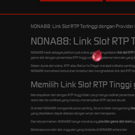
NONA88: Link Slot RTP Tertinggi dengan Provider 
NONA88: Link Slot RTP T
NONA88 hadir sebagai platform judi online yang menyediakan
link slot RTP 
game slot dengan persentase RTP tinggi untuk pengalaman bermain yang le
Dalam dunia slot online, RTP atau Return to Player menjadi indikator pent
NONA88 memahami kebutuhan tersebut dan menghadirkan link slot RTP ter
Memilih Link Slot RTP Tingg
Mendapatkan slot dengan RTP tinggi tidak cukup hanya melihat persentase a
resmi dan terverifikasi yang mampu menampilkan RTP secara akurat.
Di sinilah NONA88 mengambil peran penting. Situs ini telah mengantongi
li
yang disediakan dapat diakses dengan aman dan transparan.
Dari sisi permainan, NONA88 hanya mendukung
provider game slot resmi
ya
Beberapa provider slot unggulan yang tersedia di NONA88 antara lain: