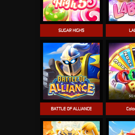
SUGAR HIGH5
LA
BATTLE OF ALLIANCE
Colo