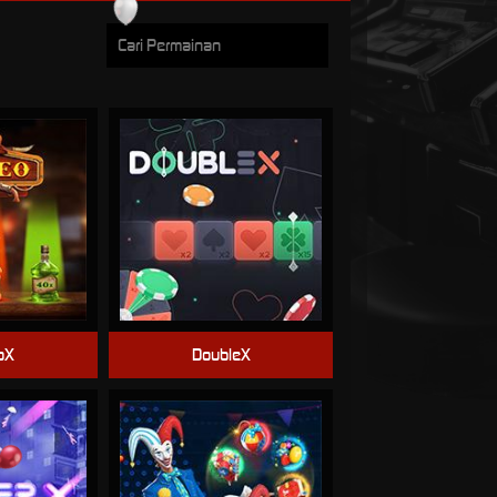
oX
DoubleX