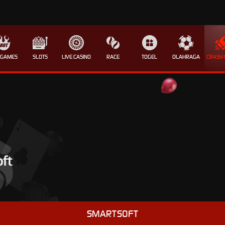
 GAMES
SLOTS
LIVE CASINO
RACE
TOGEL
OLAHRAGA
CRASH
SMARTSOFT