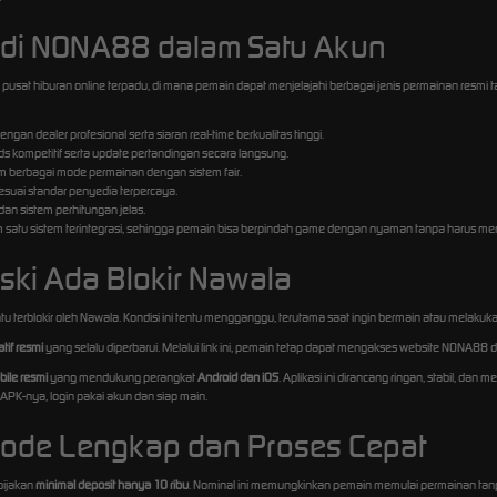
 di NONA88 dalam Satu Akun
 pusat hiburan online terpadu, di mana pemain dapat menjelajahi berbagai jenis permainan resmi
gan dealer profesional serta siaran real-time berkualitas tinggi.
 kompetitif serta update pertandingan secara langsung.
m berbagai mode permainan dengan sistem fair.
esuai standar penyedia terpercaya.
n sistem perhitungan jelas.
lam satu sistem terintegrasi, sehingga pemain bisa berpindah game dengan nyaman tanpa harus me
ski Ada Blokir Nawala
u terblokir oleh Nawala. Kondisi ini tentu mengganggu, terutama saat ingin bermain atau melakuka
atif resmi
yang selalu diperbarui. Melalui link ini, pemain tetap dapat mengakses website NONA8
ile resmi
yang mendukung perangkat
Android dan iOS
. Aplikasi ini dirancang ringan, stabil, da
 APK-nya, login pakai akun dan siap main.
tode Lengkap dan Proses Cepat
ijakan
minimal deposit hanya 10 ribu
. Nominal ini memungkinkan pemain memulai permainan ta