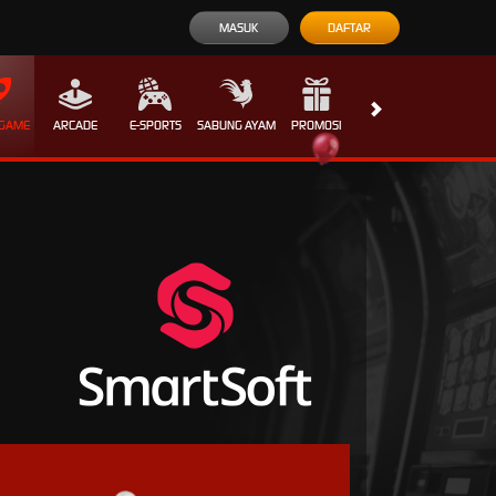
MASUK
DAFTAR
 GAME
ARCADE
E-SPORTS
SABUNG AYAM
PROMOSI