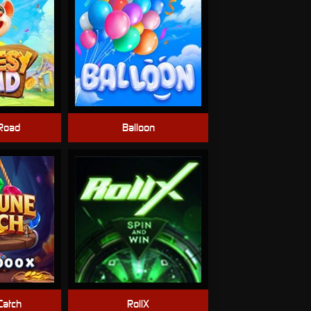
Road
Balloon
Catch
RollX