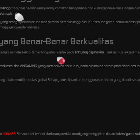
tertinggi
bagi para pemain yang mengutamakan transparansi dan kualitas permainan. Dengan duk
bih optimal.
ing yang sering dijadikan acuan oleh pemain. Semakin tinggi nilai RTP sebuah game, semakin besar
tinggi yang mudah diakses.
i yang Benar-Benar Berkualitas
ngka semata. Faktor terpenting justru terletak pada
link yang digunakan
. Tidak semua link slot 
sensi resmi dari VINGAMING
, yang memastikan seluruh layanan dijalankan secara profesional sesuai st
ng telah memiliki reputasi global. Setiap game dijalankan menggunakan sistem yang diaudit secar
an
NONA88
. Secara total, tersedia
belasan provider resmi
yang menyajikan
ribuan koleksi game slot
.