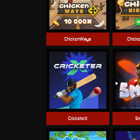
ChickenWays
Chick
CricketerX
S