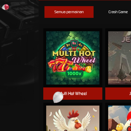
Semua permainan
Crash Game
Multi Hot Wheel