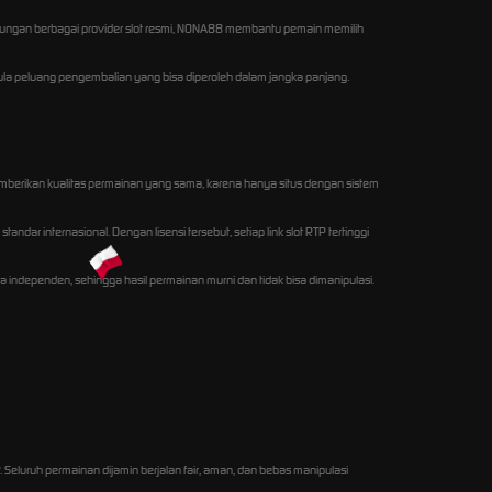
ungan berbagai provider slot resmi, NONA88 membantu pemain memilih
 pula peluang pengembalian yang bisa diperoleh dalam jangka panjang.
memberikan kualitas permainan yang sama, karena hanya situs dengan sistem
andar internasional. Dengan lisensi tersebut, setiap link slot RTP tertinggi
a independen, sehingga hasil permainan murni dan tidak bisa dimanipulasi.
. Seluruh permainan dijamin berjalan fair, aman, dan bebas manipulasi