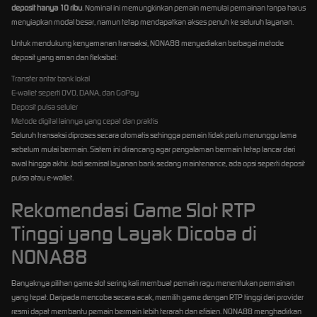
deposit hanya 10 ribu
. Nominal ini memungkinkan pemain memulai permainan tanpa harus
menyiapkan modal besar, namun tetap mendapatkan akses penuh ke seluruh layanan.
Untuk mendukung kenyamanan transaksi, NONA88 menyediakan berbagai metode
deposit yang aman dan fleksibel:
Transfer antar bank lokal
E-wallet seperti OVO, DANA, dan GoPay
Deposit pulsa seluler
Metode digital lainnya yang cepat dan praktis
Seluruh transaksi diproses secara otomatis sehingga pemain tidak perlu menunggu lama
sebelum mulai bermain. Sistem ini dirancang agar pengalaman bermain tetap lancar dari
awal hingga akhir. Jadi semisal layanan bank sedang maintenance, ada opsi seperti deposit
pulsa atau e-wallet.
Rekomendasi Game Slot RTP
Tinggi yang Layak Dicoba di
NONA88
Banyaknya pilihan game slot sering kali membuat pemain ragu menentukan permainan
yang tepat. Daripada mencoba secara acak, memilih game dengan RTP tinggi dari provider
resmi dapat membantu pemain bermain lebih terarah dan efisien. NONA88 menghadirkan