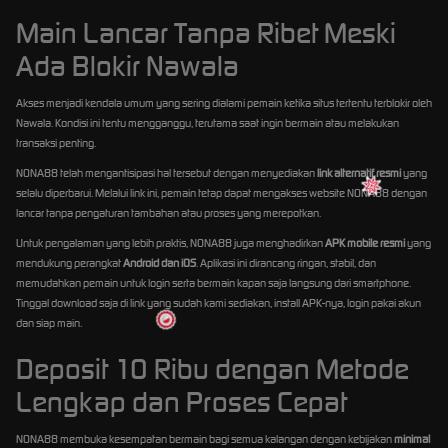
Main Lancar Tanpa Ribet Meski
Ada Blokir Nawala
Akses menjadi kendala umum yang sering dialami pemain ketika situs tertentu terblokir oleh
Nawala. Kondisi ini tentu mengganggu, terutama saat ingin bermain atau melakukan
transaksi penting.
NONA88 telah mengantisipasi hal tersebut dengan menyediakan
link alternatif resmi
yang
selalu diperbarui. Melalui link ini, pemain tetap dapat mengakses website NONA88 dengan
lancar tanpa pengaturan tambahan atau proses yang merepotkan.
Untuk pengalaman yang lebih praktis, NONA88 juga menghadirkan
APK mobile resmi
yang
mendukung perangkat
Android dan iOS
. Aplikasi ini dirancang ringan, stabil, dan
memudahkan pemain untuk login serta bermain kapan saja langsung dari smartphone.
Tinggal download saja di link yang sudah kami sediakan, install APK-nya, login pakai akun
dan siap main.
Deposit 10 Ribu dengan Metode
Lengkap dan Proses Cepat
NONA88 membuka kesempatan bermain bagi semua kalangan dengan kebijakan
minimal