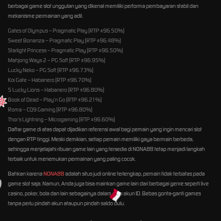
berbagai game slot unggulan yang dikenal memiliki performa pembayaran stabil dan
mekanisme permainan yang adil.
Gates of Olympus – Pragmatic Play (RTP ±96.50%)
Sweet Bonanza – Pragmatic Play (RTP ±96.48%)
Starlight Princess – Pragmatic Play (RTP ±96.50%)
Mahjong Ways 2 – PG Soft (RTP ±96.95%)
Lucky Neko – PG Soft (RTP ±96.73%)
Koi Gate – Habanero (RTP ±96.70%)
5 Lucky Lions – Habanero (RTP ±96.80%)
Book of Dead – Play’n Go (RTP ±96.21%)
Roma – CQ9 Gaming (RTP ±96.80%)
Thor’s Lightning – Microgaming (RTP ±96.60%)
Daftar game di atas dapat dijadikan referensi awal bagi pemain yang ingin mencari slot
dengan RTP tinggi. Meski demikian, setiap pemain memiliki gaya bermain berbeda,
sehingga menjelajahi ribuan game lain yang tersedia di NONA88 tetap menjadi langkah
terbaik untuk menemukan permainan yang paling cocok.
Bahkan karena
NONA88
adalah situs judi online terlengkap, pemain tidak terbatas pada
game slot saja. Namun, Anda juga bisa mainkan game lain dari berbagai genre seperti live
casino, poker, bola dan lain sebagainya dalam satu akun ID. Bebas gonta-ganti games
tanpa perlu pindah akun ataupun pindah saldo dulu.