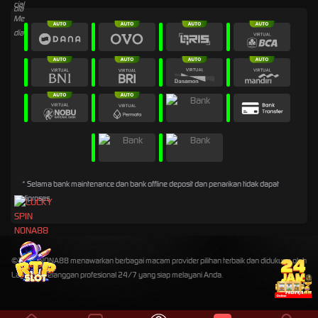
* Selama bank maintenance dan bank offline deposit dan penarikan tidak dapat
diproses
©2026 NONA88 menawarkan berbagai macam provider pilihan terbaik dan didukung oleh
Layanan Pelanggan profesional 24/7 yang siap melayani Anda.