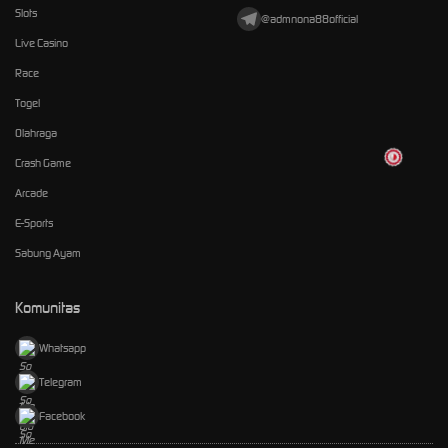
Slots
@admnona88official
Live Casino
Race
Togel
Olahraga
Crash Game
Arcade
E-Sports
Sabung Ayam
Komunitas
Whatsapp
Telegram
Facebook